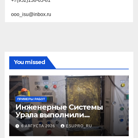
+7(952)138-63-81
ooo_isu@inbox.ru
You missed
ПРИМЕРЫ РАБОТ
Инженерные Системы
Урала выполнили
комплекс работ на объекте
6 АВГУСТА 2026
ESUPRO_RU
Михайловского ГОКа