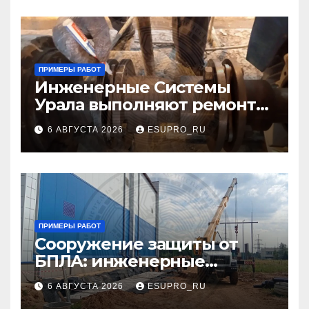
ПРИМЕРЫ РАБОТ
Инженерные Системы
Урала выполняют ремонт
технологического
6 АВГУСТА 2026
ESUPRO_RU
оборудования на объектах
нефтехимической отрасли
ПРИМЕРЫ РАБОТ
Сооружение защиты от
БПЛА: инженерные
решения для безопасности
6 АВГУСТА 2026
ESUPRO_RU
объектов