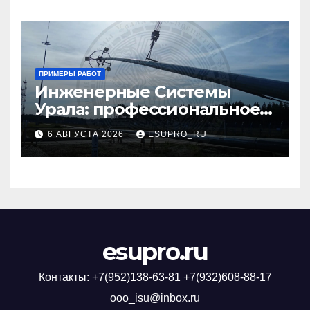
ПРИМЕРЫ РАБОТ
Инженерные Системы
Урала: профессиональное
выполнение ремонтных
6 АВГУСТА 2026
ESUPRO_RU
работ
esupro.ru
Контакты: +7(952)138-63-81 +7(932)608-88-17
ooo_isu@inbox.ru